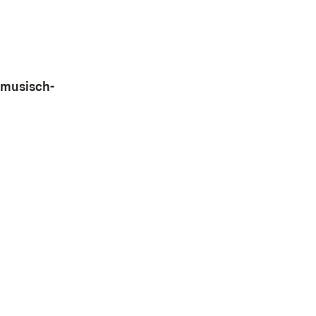
ster)
 musisch-
r)
et in neuem Fenster)
ster)
et in neuem Fenster)