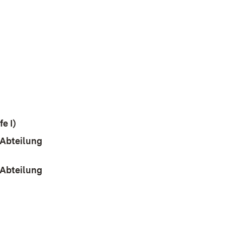
net in neuem Fenster)
er)
 in neuem Fenster)
e I)
(Öffnet in neuem Fenster)
Abteilung
em Fenster)
Abteilung
r)
ter)