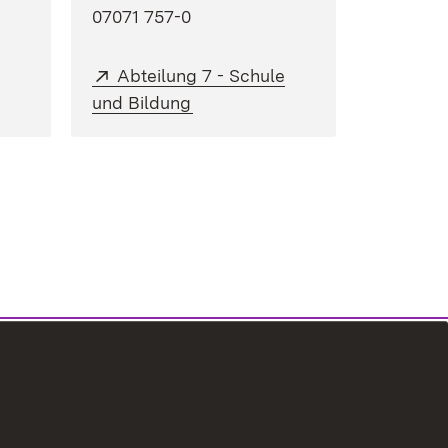
07071 757-0
Extern:
e
Abteilung 7 - Schule
neuem Fenster)
(Öffnet in neuem Fenster)
und Bildung