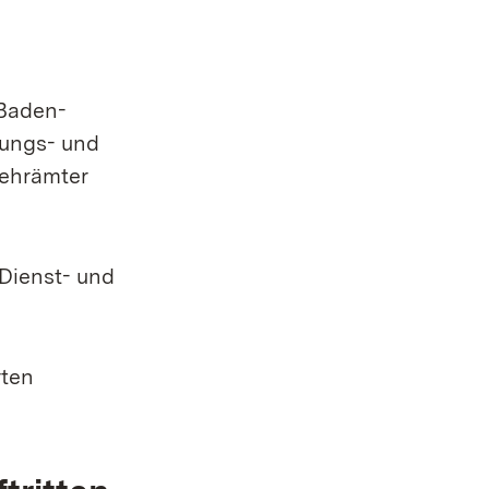
 Baden-
dungs- und
Lehrämter
 Dienst- und
rten