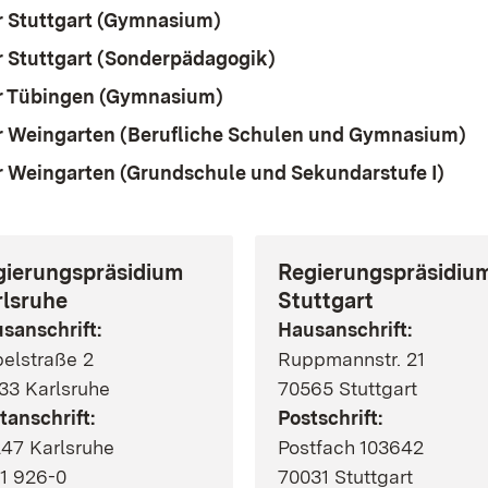
 Stuttgart (Gymnasium)
(Öffnet in neuem Fenster)
 Stuttgart (Sonderpädagogik)
(Öffnet in neuem Fenst
r Tübingen (Gymnasium)
(Öffnet in neuem Fenster)
 Weingarten (Berufliche Schulen und Gymnasium)
(Ö
 Weingarten (Grundschule und Sekundarstufe I)
(Öff
gierungspräsidium
Regierungspräsidiu
rlsruhe
Stuttgart
sanschrift:
Hausanschrift:
elstraße 2
Ruppmannstr. 21
33 Karlsruhe
70565 Stuttgart
tanschrift:
Postschrift:
47 Karlsruhe
Postfach 103642
1 926-0
70031 Stuttgart