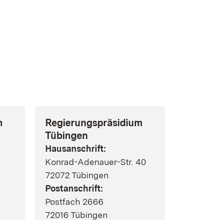
er)
ffnet in neuem Fenster)
net in neuem Fenster)
m
Regierungspräsidium
Tübingen
Hausanschrift:
Konrad-Adenauer-Str. 40
72072 Tübingen
Postanschrift:
Postfach 2666
72016 Tübingen