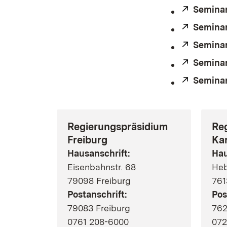
Extern:
Seminar
Extern:
Seminar
Extern:
Semina
Extern:
Seminar
Extern:
Seminar
Regierungspräsidium
Re
Freiburg
Ka
Hausanschrift:
Hau
Eisenbahnstr. 68
Heb
79098 Freiburg
761
Postanschrift:
Pos
79083 Freiburg
762
0761 208-6000
072