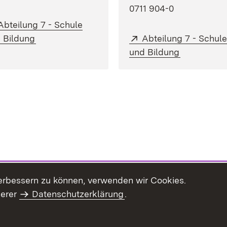
0711 904-0
Extern:
Abteilung 7 - Schule
(Öffnet in neuem Fenster)
Extern:
 Bildung
Abteilung 7 - Schul
(Öffnet in 
und Bildung
erbessern zu können, verwenden wir Cookies.
serer
Datenschutzerklärung
.