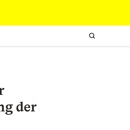
r
ng der