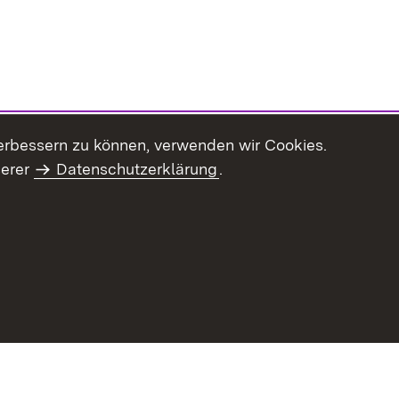
erbessern zu können, verwenden wir Cookies.
serer
Datenschutzerklärung
.
haltsübersicht
Kontakt
Impressum
Datenschutz
Benut